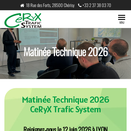
18 Rue des Forts, 28500 Chérisy
+33 2 37 38 03 70
CeRyX
MENU
Trafic
System
Matinée Technique 2026
Matinée Technique
2026
CeRyX Trafic System
Rejoignez-nous le 12 juin 2026 à LYON